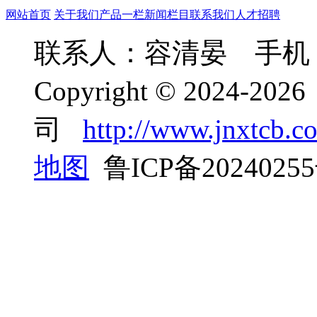
网站首页
关于我们
产品一栏
新闻栏目
联系我们
人才招聘
联系人：容清晏 手机：05
Copyright © 2024
司
http://www.jnxtcb.c
地图
鲁ICP备2024025