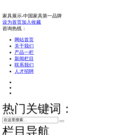
家具展示-中国家具第一品牌
设为首页
加入收藏
咨询热线：
网站首页
关于我们
产品一栏
新闻栏目
联系我们
人才招聘
热门关键词：
栏目导航