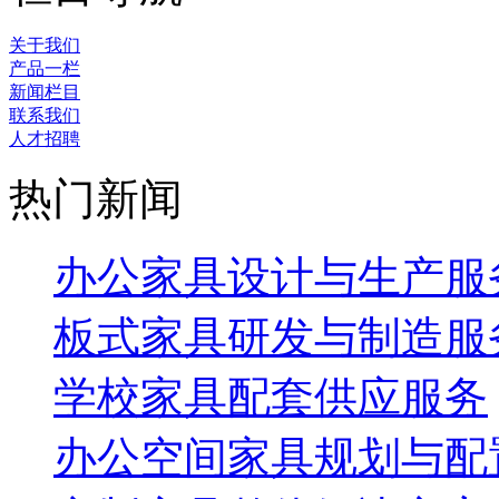
关于我们
产品一栏
新闻栏目
联系我们
人才招聘
热门新闻
办公家具设计与生产服
板式家具研发与制造服
学校家具配套供应服务
办公空间家具规划与配