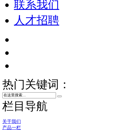
联系我们
人才招聘
热门关键词：
栏目导航
关于我们
产品一栏