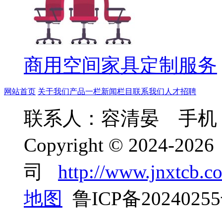
商用空间家具定制服务
网站首页
关于我们
产品一栏
新闻栏目
联系我们
人才招聘
联系人：容清晏 手机：05
Copyright © 2024
司
http://www.jnxtcb.c
地图
鲁ICP备2024025