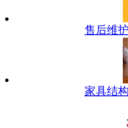
售后维
家具结